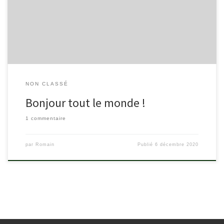
le ou supprimez-le, puis commencez à écrire !
NON CLASSÉ
Bonjour tout le monde !
1 commentaire
par
Romain
Publié
6 décembre 2020