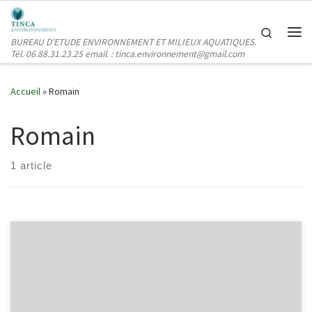
Passer au contenu
Search
BUREAU D’ETUDE ENVIRONNEMENT ET MILIEUX AQUATIQUES.
Me
Tél. 06.88.31.23.25 email. : tinca.environnement@gmail.com
Accueil
»
Romain
Romain
1 article
Bienvenue sur WordPress. Ceci est votre premier article. Modifiez-