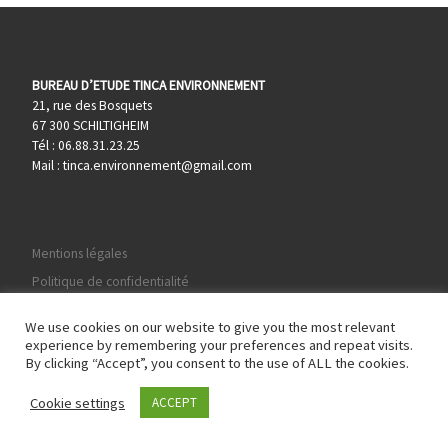
BUREAU D’ETUDE TINCA ENVIRONNEMENT
21, rue des Bosquets
67 300 SCHILTIGHEIM
Tél : 06.88.31.23.25
Mail : tinca.environnement@gmail.com
Mentions légales
Politique de confidentialité
We use cookies on our website to give you the most relevant
experience by remembering your preferences and repeat visits.
By clicking “Accept”, you consent to the use of ALL the cookies.
© 2026
Tinca Environnement
– Tous droits réservés
Cookie settings
ACCEPT